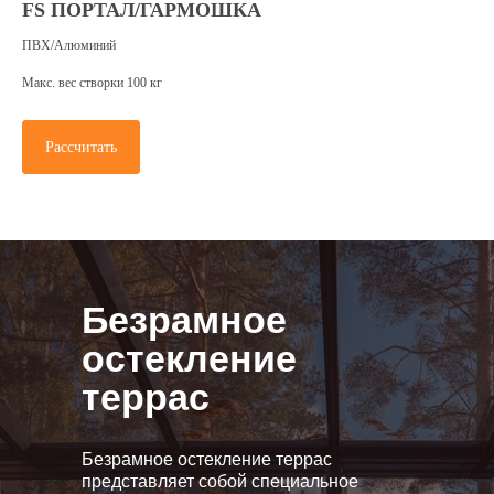
FS ПОРТАЛ/ГАРМОШКА
ПВХ/Алюминий
Макс. вес створки 100 кг
Рассчитать
Политика конфиденциальности
и обработки персональных данных
Гарантия и доставка
Безрамное
© Oknapeople, 2017
остекление
террас
Безрамное остекление террас
представляет собой специальное