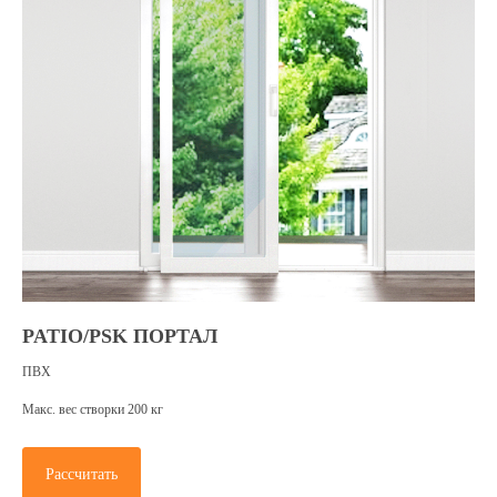
Белгород
Товары и услуги для вашего дома с
профессиональной установкой от Oknapeople
Отдел продаж
+7(472) 277-90-24
PATIO/PSK ПОРТАЛ
ПВХ
Приходите к нам в гости
Макс. вес створки 200 кг
Пожалуйста, перед визитом предупредите
нас о посещении
Рассчитать