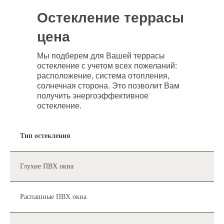
Нажимая на кнопку, я даю свое согласие на
обработку персональных данных и соглашаюсь
Остекление террасы
с условиями политики конфиденциальности
цена
Я согласен на получение информации от vo-
zavod.ru в виде sms, email рассылки
Мы подберем для Вашей террасы
остекление с учетом всех пожеланий:
Отправить заявку
расположение, система отопления,
солнечная сторона. Это позволит Вам
получить энергоэффективное
остекление.
Тип остекления
Глухие ПВХ окна
Распашные ПВХ окна