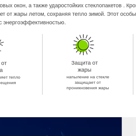
ых окон, а также ударостойких стеклопакетов . Кром
т от жары летом, сохраняя тепло зимой. Этот особы
 с энергоэффективностью.
Защита от
 от
жары
а
напыление на стекле
няет тепло
защищает от
мещения
проникновения жары