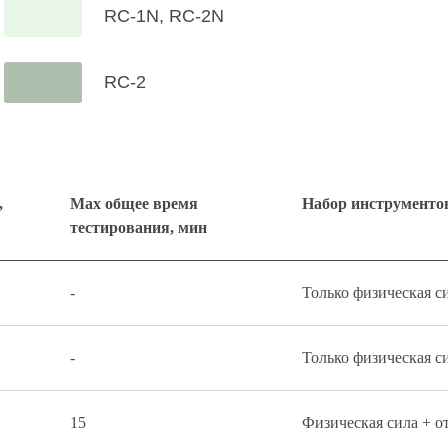
RC-1N, RC-2N
RC-2
,
Max общее время
Набор инструменто
тестирования, мин
-
Только физическая с
-
Только физическая с
15
Физическая сила + о