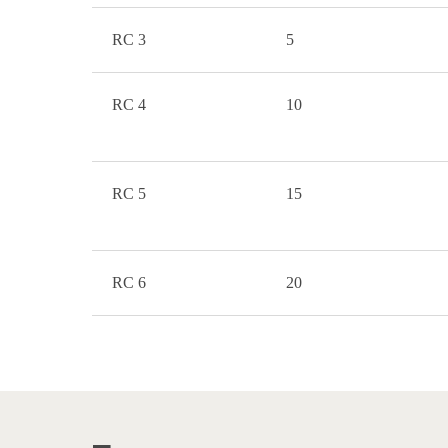
RC 3
5
RC 4
10
RC 5
15
RC 6
20