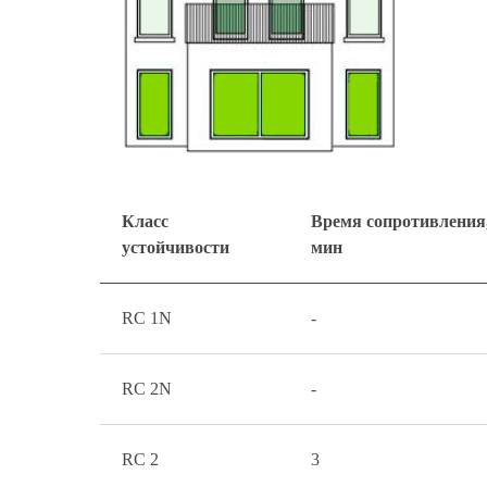
Класс
Время сопротивления
устойчивости
мин
RC 1N
-
RC 2N
-
RC 2
3