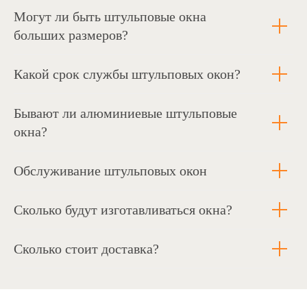
Могут ли быть штульповые окна
больших размеров?
Какой срок службы штульповых окон?
Политика конфиденциальности
Бывают ли алюминиевые штульповые
и обработки персональных данных
Гарантия и доставка
окна?
© Oknapeople, 2017
Обслуживание штульповых окон
Сколько будут изготавливаться окна?
Сколько стоит доставка?