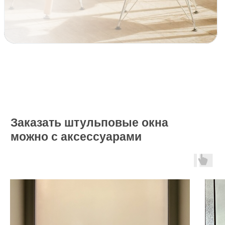
Белгород
Товары и услуги для вашего дома с
профессиональной установкой от Oknapeople
Отдел продаж
+7(472) 277-90-24
Заказать штульповые окна
можно с аксессуарами
Приходите к нам в гости
Пожалуйста, перед визитом предупредите
нас о посещении