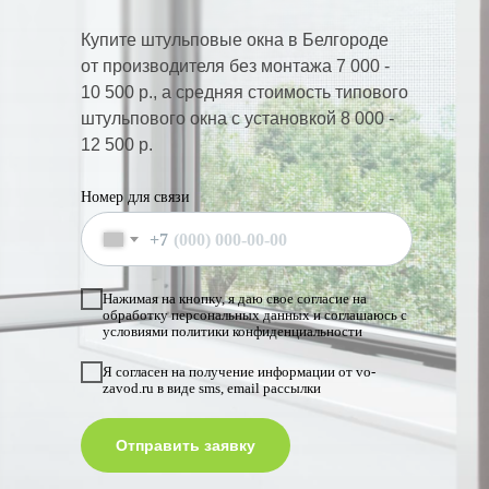
Купите штульповые окна в Белгороде
от производителя
без монтажа 7 000 -
10 500 р., а средняя стоимость типового
штульпового окна с установкой 8 000 -
12 500 р.
Номер для связи
+7
Нажимая на кнопку, я даю свое согласие на
обработку персональных данных и соглашаюсь с
условиями политики конфиденциальности
Я согласен на получение информации от vo-
zavod.ru в виде sms, email рассылки
Отправить заявку