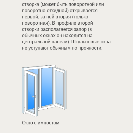
створка (может быть поворотной или
поворотно-откидной) открывается
первой, за ней вторая (только
поворотная). В профиле второй
створки располагается запор (в
обычных окнах он находится на
центральной панели). Штульповые окна
не уступают обычным по прочности.
Подберём
пластиковые окна
под ваш бюджет
Расскажите о своем
помещении, а также ваши
пожелания и мы подберем
вам пластиковые окна и
Окно с импостом
сориентируем по стоимости
Номер для связи