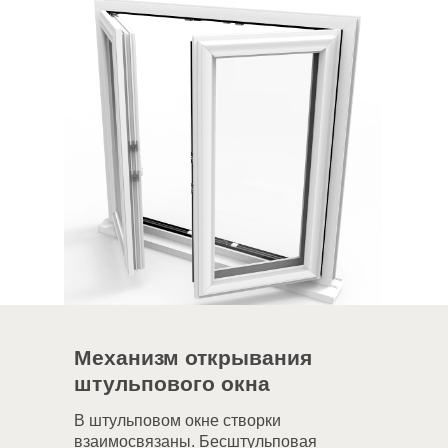
Механизм открывания
штульпового окна
В штульповом окне створки
взаимосвязаны. Бесштульповая